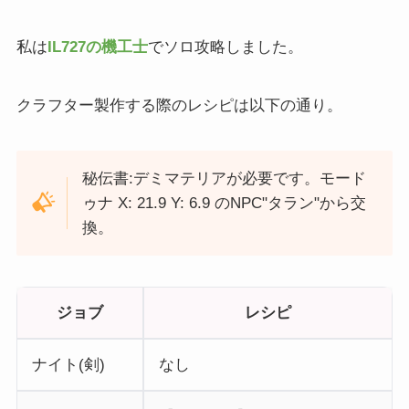
私は
IL727の機工士
でソロ攻略しました。
クラフター製作する際のレシピは以下の通り。
秘伝書:デミマテリアが必要です。モード
ゥナ X: 21.9 Y: 6.9 のNPC"タラン"から交
換。
ジョブ
レシピ
ナイト(剣)
なし