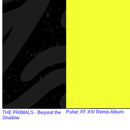
Pulse: FF XIV Remix Album
THE PRIMALS - Beyond the
Shadow