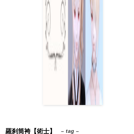
羅刹筒袴【術士】
– tag –