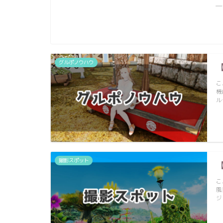
―
グルポノウハウ
こ
機
ル
撮影スポット
こ
風
ジ