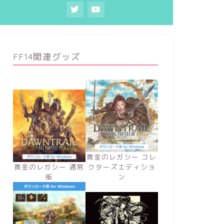
FF14関連グッズ
黄金のレガシー コレ
黄金のレガシー 通常
クターズエディショ
版
ン