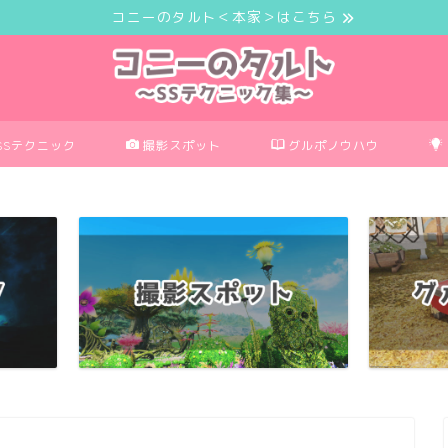
コニーのタルト＜本家＞はこちら
SSテクニック
撮影スポット
グルポノウハウ