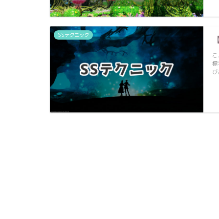
SSテクニック
こ
標
び