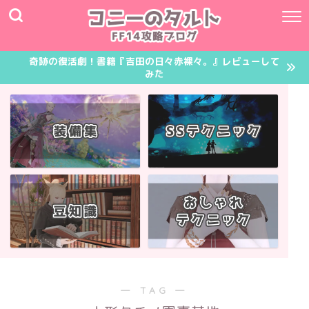
奇跡の復活劇！書籍『吉田の日々赤裸々。』レビューして
みた
― TAG ―