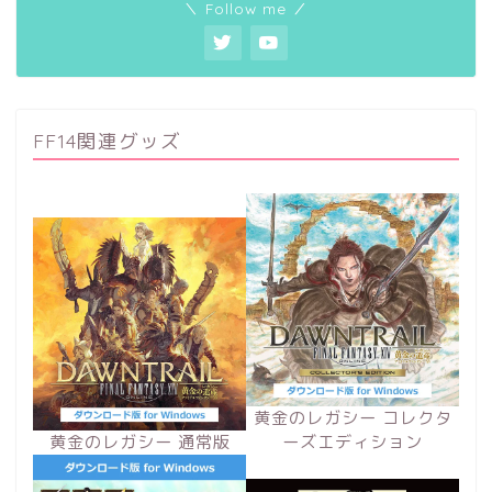
＼ Follow me ／
FF14関連グッズ
黄金のレガシー コレクタ
黄金のレガシー 通常版
ーズエディション