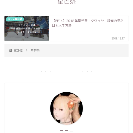
星芒祭
おしゃれ装備
【FF14】2018年星芒祭！クワイヤー装備の見た
目と入手方法
2018.12.17
HOME
星芒祭
コニー