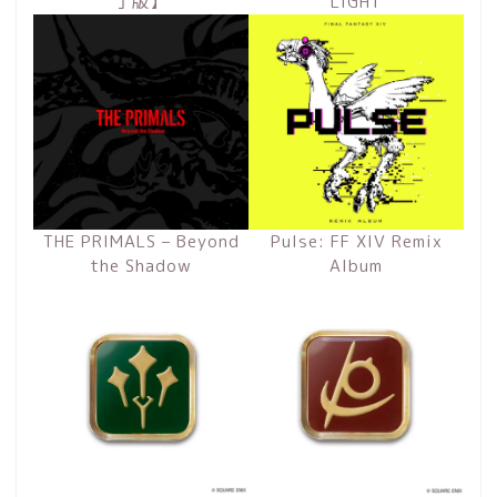
丁版】
LIGHT
THE PRIMALS – Beyond
Pulse: FF XIV Remix
the Shadow
Album