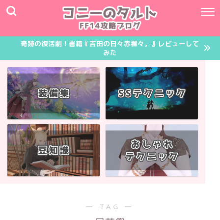
奇跡の復活劇！書籍『吉田の日々赤裸々。』レビューして
みた
― TAG ―