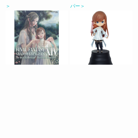
＞
パー＞
画集(漆黒のヴィランズ)
ミニオンフィギュア＜リー
メニュー
ホーム
検索
トップへ
ン＞
Archive
Archive