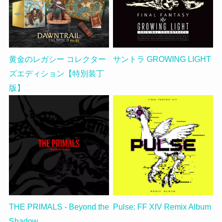
黄金のレガシー コレクター
サントラ GROWING LIGHT
ズエディション【特別装丁
版】
THE PRIMALS - Beyond the
Pulse: FF XIV Remix Album
Shadow