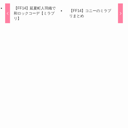
【FF14】延夏町人羽織で
【FF14】コニーのミラプ
和ロックコーデ【ミラプ
リまとめ
リ】