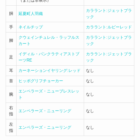
（または非表示）
カララント:ジェットブラ
胴
延夏町人羽織
ック
手
ネイルチップ
カララント:ルビーレッド
クウェインチュレル・ラッフルス
カララント:ジェットブラ
脚
カート
ック
イディル・パンクラティアストブ
カララント:ジェットブラ
足
ーツRE
ック
耳
カーネーションイヤリング:レッド
なし
首
ヒッポグリフチョーカー
なし
エンペラーズ・ニューブレスレッ
腕
なし
ト
右
エンペラーズ・ニューリング
なし
指
左
エンペラーズ・ニューリング
なし
指