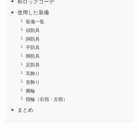
和ロックコーデ
使用した装備
装備一覧
頭防具
胴防具
手防具
脚防具
足防具
耳飾り
首飾り
腕輪
指輪（右指・左指）
まとめ