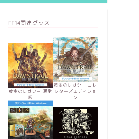
FF14関連グッズ
黄金のレガシー コレ
黄金のレガシー 通常
クターズエディショ
版
ン