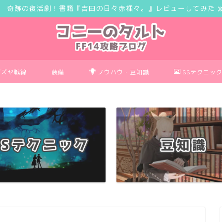
奇跡の復活劇！書籍『吉田の日々赤裸々。』レビューしてみた
ボズヤ戦線
装備
ノウハウ・豆知識
SSテクニッ