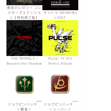
黄金のレガシー コレ
クターズエディショ
サントラ GROWING
ン【特別装丁版】
LIGHT
THE PRIMALS –
Pulse: FF XIV
Beyond the Shadow
Remix Album
ジョブピンバッチ
ジョブピンバッチ
＜賢者＞
＜リーパー＞