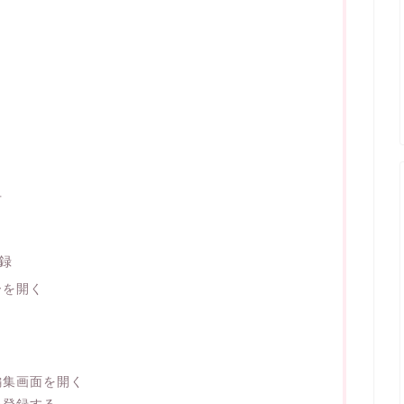
手
録
ーを開く
編集画面を開く
を登録する