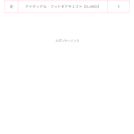
足
アイディアル・フットギアチェスト【ILv480】
3
スポンサーリンク