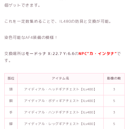
個ゲットできます。
これを一定数集めることで、IL480の防具と交換が可能。
染色可能なAF4装備の模様！
交換場所は
モードゥナ X:22.7 Y:6.6
の
NPC”カ・インタナ”
で
す。
部位
アイテム名
彫像の数
頭
アイディアル・ヘッドギアチェスト【ILv480】
3
胴
アイディアル・ボディギアチェスト【ILv480】
5
手
アイディアル・ハンドギアチェスト【ILv480】
3
脚
アイディアル・レッグギアチェスト【ILv480】
5