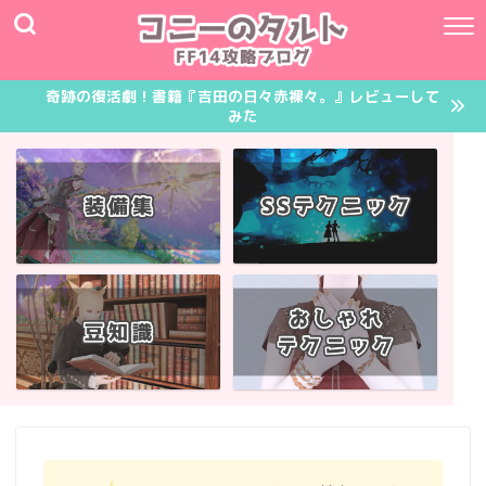
奇跡の復活劇！書籍『吉田の日々赤裸々。』レビューして
みた