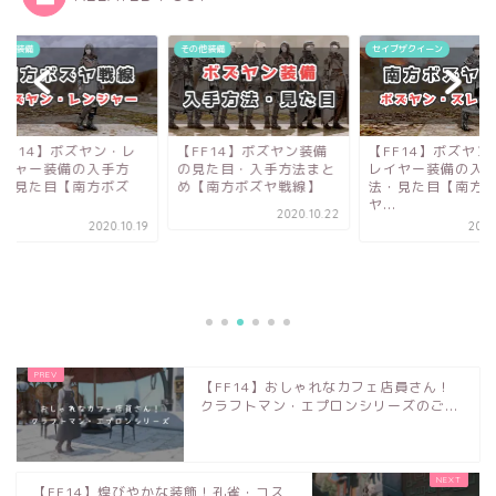
他装備
その他装備
セイブザクイーン
FF14】ボズヤン・レ
【FF14】ボズヤン装備
【FF14】ボズヤン
ジャー装備の入手方
の見た目・入手方法まと
レイヤー装備の入手
・見た目【南方ボズ
め【南方ボズヤ戦線】
法・見た目【南方ボ
.
ヤ...
2020.10.22
2020.10.19
2020.
【FF14】おしゃれなカフェ店員さん！
クラフトマン・エプロンシリーズのご...
【FF14】煌びやかな装飾！孔雀・コス