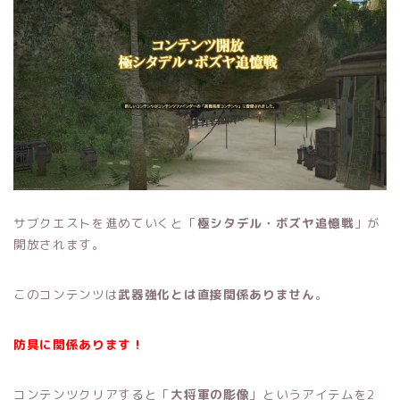
サブクエストを進めていくと「
極シタデル・ボズヤ追憶戦
」が
開放されます。
このコンテンツは
武器強化とは直接関係ありません
。
防具に関係あります！
コンテンツクリアすると「
大将軍の彫像
」というアイテムを2