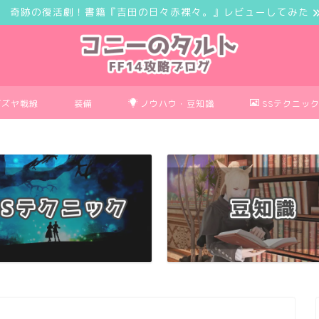
奇跡の復活劇！書籍『吉田の日々赤裸々。』レビューしてみた
ボズヤ戦線
装備
ノウハウ・豆知識
SSテクニッ