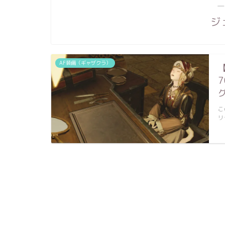
―
ジ
AF装備（ギャザクラ）
こ
リ