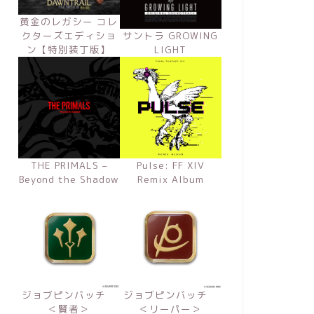
黄金のレガシー コレ
クターズエディショ
サントラ GROWING
ン【特別装丁版】
LIGHT
THE PRIMALS –
Pulse: FF XIV
Beyond the Shadow
Remix Album
ジョブピンバッチ
ジョブピンバッチ
＜賢者＞
＜リーパー＞