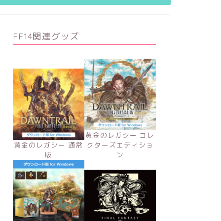
FF14関連グッズ
黄金のレガシー コレ
黄金のレガシー 通常
クターズエディショ
版
ン