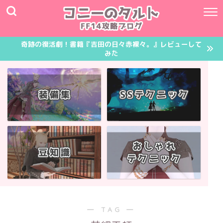
奇跡の復活劇！書籍『吉田の日々赤裸々。』レビューして
みた
― TAG ―