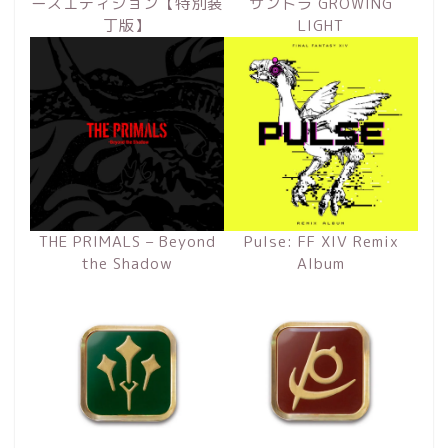
ーズエディション【特別装
サントラ GROWING
丁版】
LIGHT
THE PRIMALS – Beyond
Pulse: FF XIV Remix
the Shadow
Album