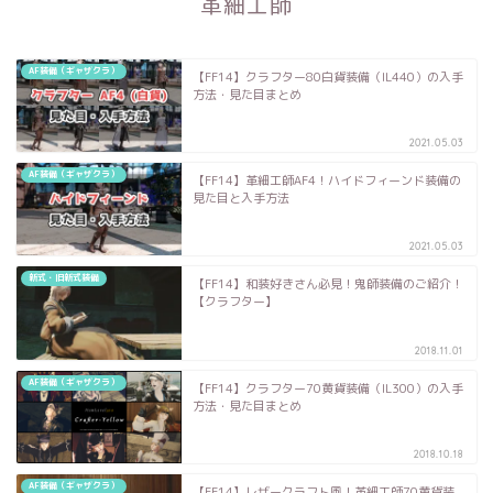
革細工師
AF装備（ギャザクラ）
【FF14】クラフター80白貨装備（IL440）の入手
方法・見た目まとめ
2021.05.03
AF装備（ギャザクラ）
【FF14】革細工師AF4！ハイドフィーンド装備の
見た目と入手方法
2021.05.03
新式・旧新式装備
【FF14】和装好きさん必見！鬼師装備のご紹介！
【クラフター】
2018.11.01
AF装備（ギャザクラ）
【FF14】クラフター70黄貨装備（IL300）の入手
方法・見た目まとめ
2018.10.18
AF装備（ギャザクラ）
【FF14】レザークラフト風！革細工師70黄貨装