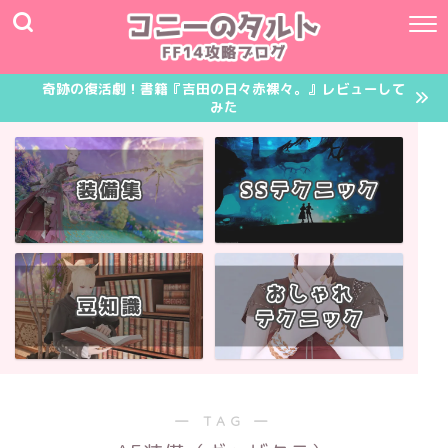
奇跡の復活劇！書籍『吉田の日々赤裸々。』レビューして
みた
― TAG ―