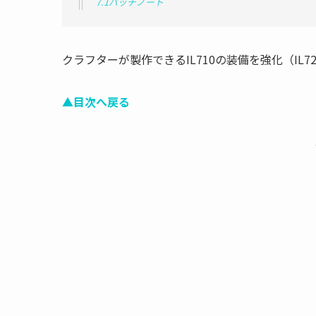
7.1パッチノート
クラフターが製作できるIL710の装備を強化（IL
▲目次へ戻る