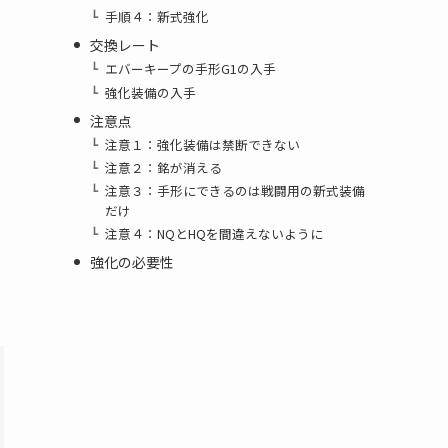
手順４：新式強化
交換レート
エバーキープの手形G1の入手
強化装備の入手
注意点
注意１：強化装備は禁断できない
注意２：銘が消える
注意３：手形にできるのは戦闘用の新式装備
だけ
注意４：NQとHQを間違えないように
強化の必要性