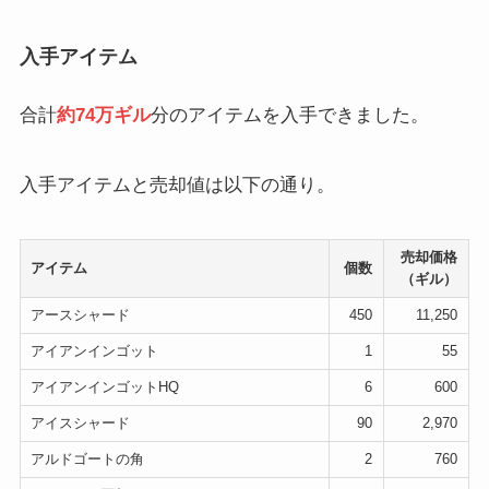
入手アイテム
合計
約74万ギル
分のアイテムを入手できました。
入手アイテムと売却値は以下の通り。
売却価格
アイテム
個数
（ギル）
アースシャード
450
11,250
アイアンインゴット
1
55
アイアンインゴットHQ
6
600
アイスシャード
90
2,970
アルドゴートの角
2
760