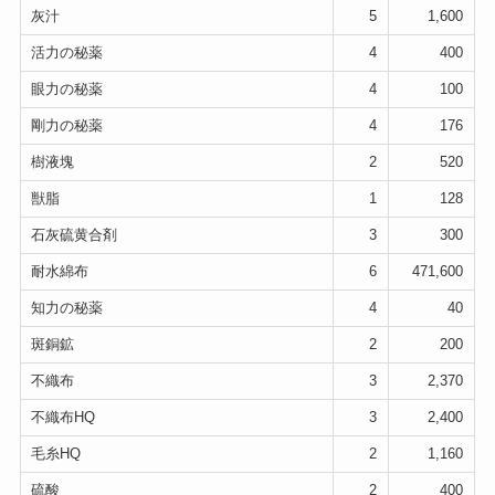
灰汁
5
1,600
活力の秘薬
4
400
眼力の秘薬
4
100
剛力の秘薬
4
176
樹液塊
2
520
獣脂
1
128
石灰硫黄合剤
3
300
耐水綿布
6
471,600
知力の秘薬
4
40
斑銅鉱
2
200
不織布
3
2,370
不織布HQ
3
2,400
毛糸HQ
2
1,160
硫酸
2
400