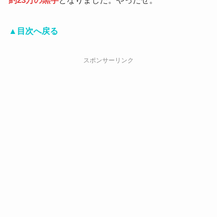
約23万の黒字
となりました。やったぜ。
▲目次へ戻る
スポンサーリンク