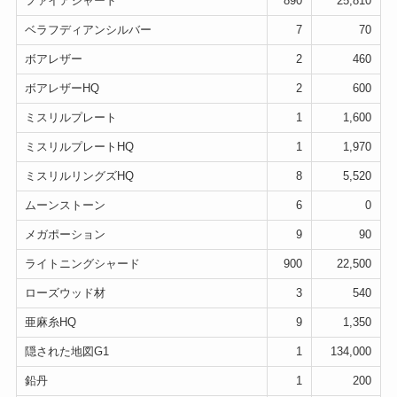
ファイアシャード
890
25,810
ベラフディアンシルバー
7
70
ボアレザー
2
460
ボアレザーHQ
2
600
ミスリルプレート
1
1,600
ミスリルプレートHQ
1
1,970
ミスリルリングズHQ
8
5,520
ムーンストーン
6
0
メガポーション
9
90
ライトニングシャード
900
22,500
ローズウッド材
3
540
亜麻糸HQ
9
1,350
隠された地図G1
1
134,000
鉛丹
1
200