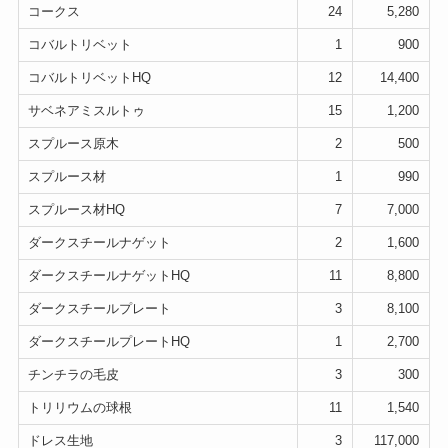
コークス
24
5,280
コバルトリベット
1
900
コバルトリベットHQ
12
14,400
サベネアミスルトゥ
15
1,200
スプルース原木
2
500
スプルース材
1
990
スプルース材HQ
7
7,000
ダークスチールナゲット
2
1,600
ダークスチールナゲットHQ
11
8,800
ダークスチールプレート
3
8,100
ダークスチールプレートHQ
1
2,700
チンチラの毛皮
3
300
トリリウムの球根
11
1,540
ドレス生地
3
117,000