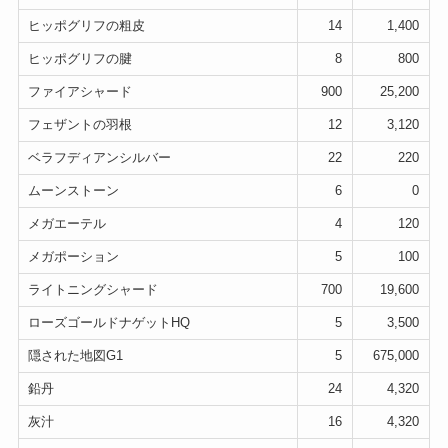
ヒッポグリフの粗皮
14
1,400
ヒッポグリフの腱
8
800
ファイアシャード
900
25,200
フェザントの羽根
12
3,120
ベラフディアンシルバー
22
220
ムーンストーン
6
0
メガエーテル
4
120
メガポーション
5
100
ライトニングシャード
700
19,600
ローズゴールドナゲットHQ
5
3,500
隠された地図G1
5
675,000
鉛丹
24
4,320
灰汁
16
4,320