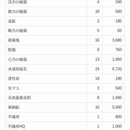
活力の秘薬
4
340
眼力の秘薬
18
540
金鉱
2
180
剛力の秘薬
5
50
樹液塊
16
3,680
獣脂
8
760
心力の秘薬
13
1,950
水成岩砥石
24
6,720
星性岩
19
190
生マユ
3
540
石灰硫黄合剤
8
1,840
斑銅鉱
16
5,600
不織布
1
800
不織布HQ
1
1,000