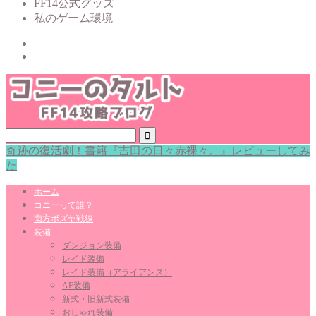
FF14公式グッズ
私のゲーム環境
奇跡の復活劇！書籍『吉田の日々赤裸々。』レビューしてみ
た
ホーム
コニーって誰？
南方ボズヤ戦線
装備
ダンジョン装備
レイド装備
レイド装備（アライアンス）
AF装備
新式・旧新式装備
おしゃれ装備