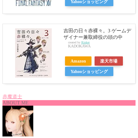
Yahooショッピング
吉田の日々赤裸々。3 ゲームデ
ザイナー兼取締役の頭の中
created by
Rinker
KADOKAWA
Amazon
楽天市場
Yahooショッピング
赤魔道士
ABOUT ME