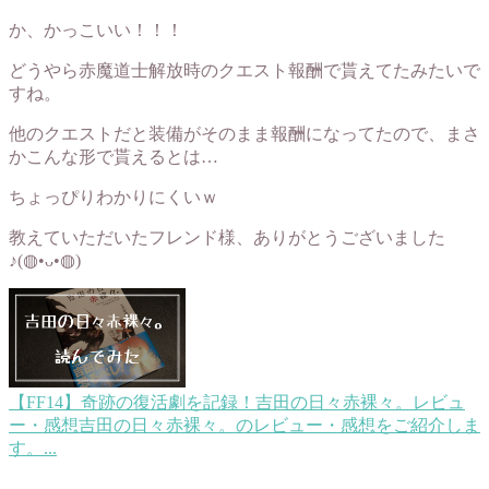
か、かっこいい！！！
どうやら赤魔道士解放時のクエスト報酬で貰えてたみたいで
すね。
他のクエストだと装備がそのまま報酬になってたので、まさ
かこんな形で貰えるとは…
ちょっぴりわかりにくいｗ
教えていただいたフレンド様、ありがとうございました
♪(◍•ᴗ•◍)
【FF14】奇跡の復活劇を記録！吉田の日々赤裸々。レビュ
ー・感想
吉田の日々赤裸々。のレビュー・感想をご紹介しま
す。...