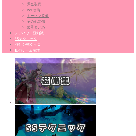
課金装備
PvP装備
トークン装備
その他装備
武器まとめ
ノウハウ・豆知識
SSテクニック
FF14公式グッズ
私のゲーム環境