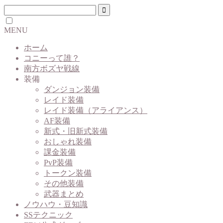
MENU
ホーム
コニーって誰？
南方ボズヤ戦線
装備
ダンジョン装備
レイド装備
レイド装備（アライアンス）
AF装備
新式・旧新式装備
おしゃれ装備
課金装備
PvP装備
トークン装備
その他装備
武器まとめ
ノウハウ・豆知識
SSテクニック