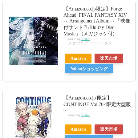
【Amazon.co.jp限定】Forge
Ahead: FINAL FANTASY XIV
～ Arrangement Album ～「映像
付サントラ/Blu-ray Disc
Music」 (メガジャケ付)
created by
Rinker
スクウェア・エニックス
Amazon
楽天市場
Yahooショッピング
【Amazon.co.jp 限定】
CONTINUE Vol.70<限定大型版
>
created by
Rinker
Amazon
楽天市場