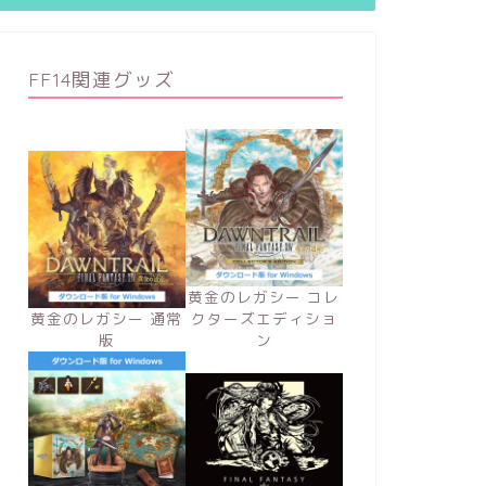
FF14関連グッズ
黄金のレガシー コレ
黄金のレガシー 通常
クターズエディショ
版
ン