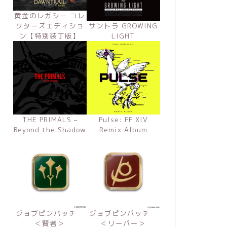
黄金のレガシー コレ
クターズエディショ
サントラ GROWING
ン【特別装丁版】
LIGHT
THE PRIMALS –
Pulse: FF XIV
Beyond the Shadow
Remix Album
ジョブピンバッチ
ジョブピンバッチ
＜賢者＞
＜リーパー＞