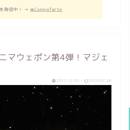
を発信中！ →
@ConnieTarte
アニマウェポン第4弾！マジェ
2017.12.30
/
2020.07.28