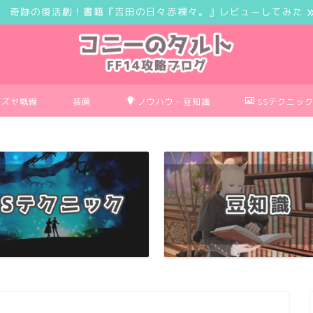
奇跡の復活劇！書籍『吉田の日々赤裸々。』レビューしてみた
ボズヤ戦線
装備
ノウハウ・豆知識
SSテクニッ