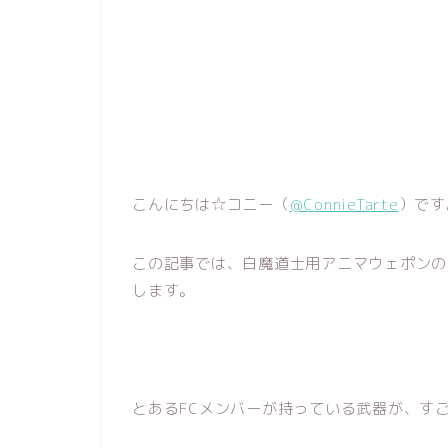
こんにちは☆コニー（
@ConnieTarte
）です
この記事では、白魔道士用アニマウェポンの
します。
とあるFCメンバーが持っている武器が、す