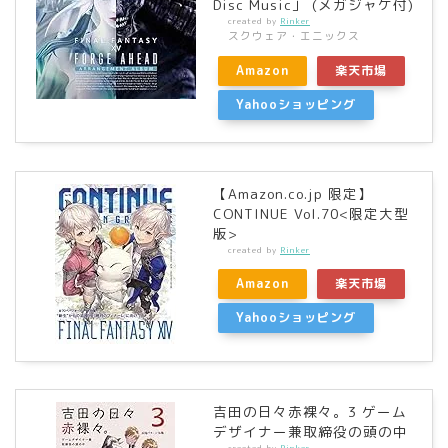
Disc Music」 (メガジャケ付)
created by
Rinker
スクウェア・エニックス
Amazon
楽天市場
Yahooショッピング
【Amazon.co.jp 限定】
CONTINUE Vol.70<限定大型
版>
created by
Rinker
Amazon
楽天市場
Yahooショッピング
吉田の日々赤裸々。3 ゲーム
デザイナー兼取締役の頭の中
created by
Rinker