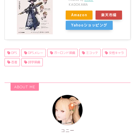
KADOKAWA
Amazon
楽天市場
Yahooショッピング
DPS
DPSメレー
ガーロンド装備
ミコッテ
女性キャラ
忍者
詩学装備
ABOUT ME
コニー