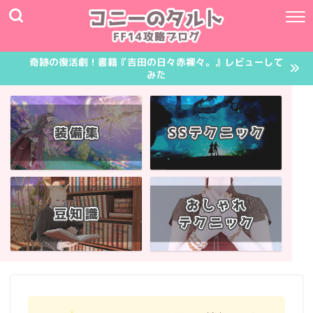
奇跡の復活劇！書籍『吉田の日々赤裸々。』レビューして
みた