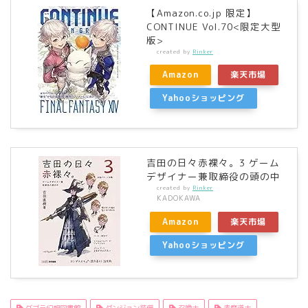
【Amazon.co.jp 限定】
CONTINUE Vol.70<限定大型
版>
created by
Rinker
Amazon
楽天市場
Yahooショッピング
吉田の日々赤裸々。3 ゲーム
デザイナー兼取締役の頭の中
created by
Rinker
KADOKAWA
Amazon
楽天市場
Yahooショッピング
グブラ幻想図書館
ダンジョン装備
召喚士
赤魔道士