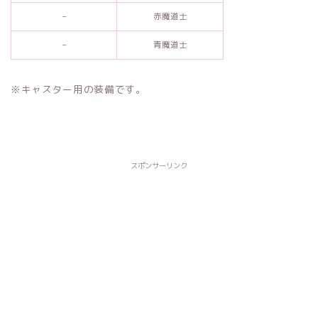
–
赤魔道士
–
青魔道士
※キャスター用の装備です。
スポンサーリンク