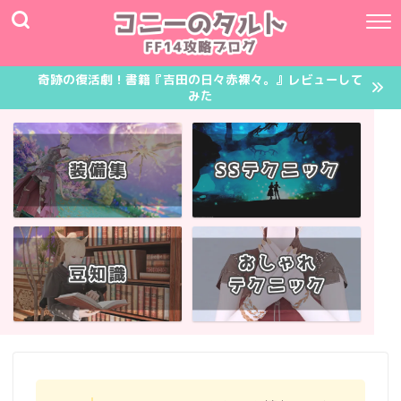
奇跡の復活劇！書籍『吉田の日々赤裸々。』レビューして
みた