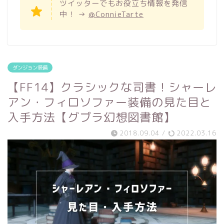
ツイッターでもお役立ち情報を発信
中！ →
@ConnieTarte
ダンジョン装備
【FF14】クラシックな司書！シャーレ
アン・フィロソファー装備の見た目と
入手方法【グブラ幻想図書館】
2018.09.04
/
2022.03.16