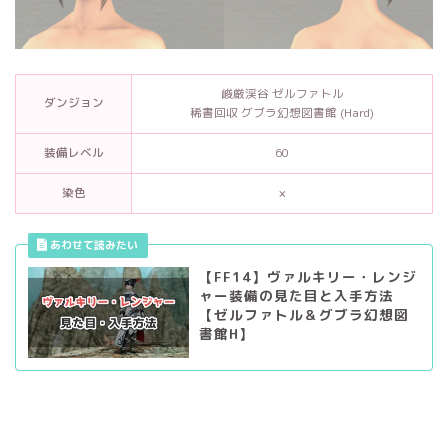
峻厳渓谷 ゼルファトル
ダンジョン
稀書回収 グブラ幻想図書館 (Hard)
装備レベル
60
染色
×
【FF14】ヴァルキリー・レンジ
ャー装備の見た目と入手方法
【ゼルファトル＆グブラ幻想図
書館H】