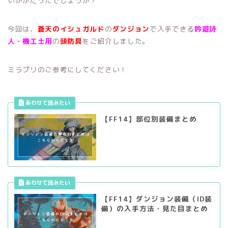
いかがだったでしょうか？
今回は、
蒼天のイシュガルド
の
ダンジョン
で入手できる
吟遊詩
人・機工士用
の
頭防具
をご紹介しました。
ミラプリのご参考にしてください！
【FF14】部位別装備まとめ
【FF14】ダンジョン装備（ID装
備）の入手方法・見た目まとめ