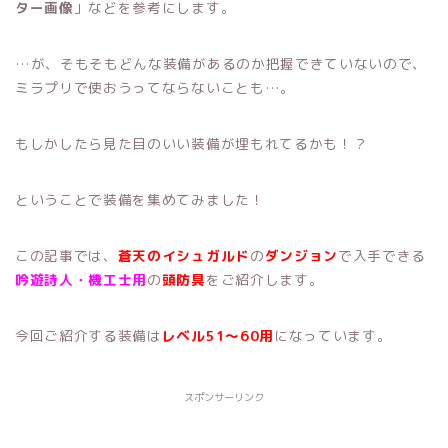
ター画像
」などを参考にします。
…が、そもそもどんな装備があるのか把握できていないので、
ミラプリで使おうってならないことも…。
もしかしたら見た目のいい装備が埋もれてるかも！？
ということで装備を集めてみました！
この記事では、
蒼天のイシュガルド
の
ダンジョン
で入手できる
吟遊詩人・機工士用
の
頭防具
をご紹介します。
今回ご紹介する装備は
レベル51～60用
になっています。
スポンサーリンク