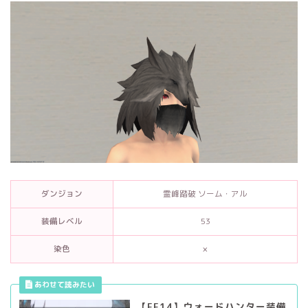
ダンジョン
霊峰踏破 ソーム・アル
装備レベル
53
染色
×
【FF14】ウォードハンター装備