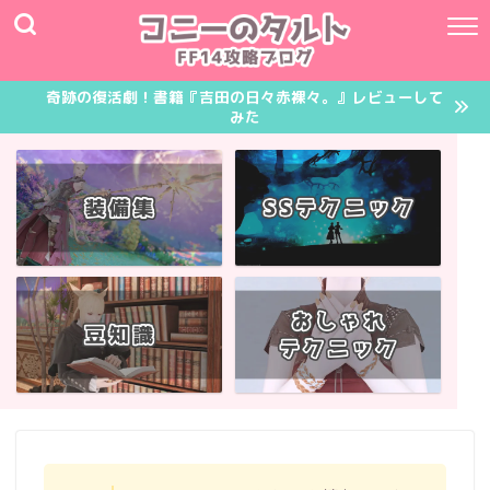
奇跡の復活劇！書籍『吉田の日々赤裸々。』レビューして
みた