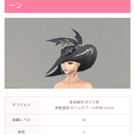
ーン
星海観測 逆さの塔
ダンジョン
神聖遺跡 古アムダプール市街 (Hard)
装備レベル
60
染色
×