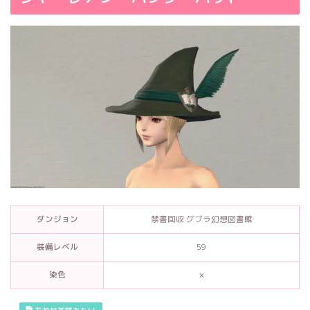
ダンジョン
禁書回収 グブラ幻想図書館
装備レベル
59
染色
×