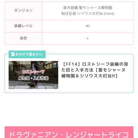
草木庭園 聖モシャーヌ植物園
ダンジョン
制圧巨塔 シリウス大灯台 (Hard)
装備レベル
60
染色
×
【FF14】ロストシーフ装備の見
た目と入手方法【聖モシャーヌ
植物園＆シリウス大灯台H】
ドラヴァニアン・レンジャートライコ