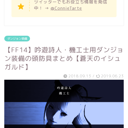
ツイッターでもお役立ち情報を発信
中！ →
@ConnieTarte
ダンジョン装備
【FF14】吟遊詩人・機工士用ダンジョ
ン装備の頭防具まとめ【蒼天のイシュ
ガルド】
2018.09.13
/
2019.06.23