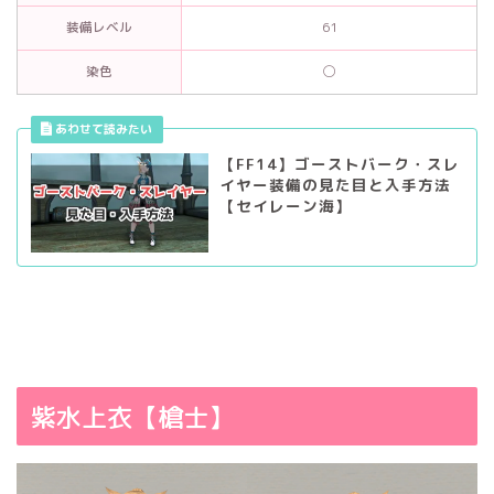
装備レベル
61
染色
◯
【FF14】ゴーストバーク・スレ
イヤー装備の見た目と入手方法
【セイレーン海】
紫水上衣【槍士】