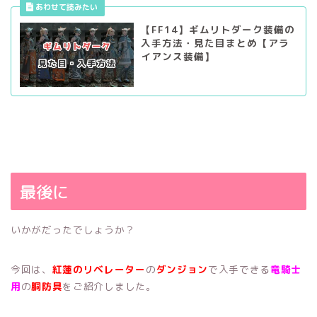
【FF14】ギムリトダーク装備の
入手方法・見た目まとめ【アラ
イアンス装備】
最後に
いかがだったでしょうか？
今回は、
紅蓮のリベレーター
の
ダンジョン
で入手できる
竜騎士
用
の
胴防具
をご紹介しました。