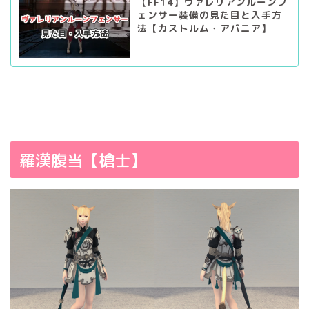
【FF14】ヴァレリアンルーンフ
ェンサー装備の見た目と入手方
法【カストルム・アバニア】
羅漢腹当【槍士】