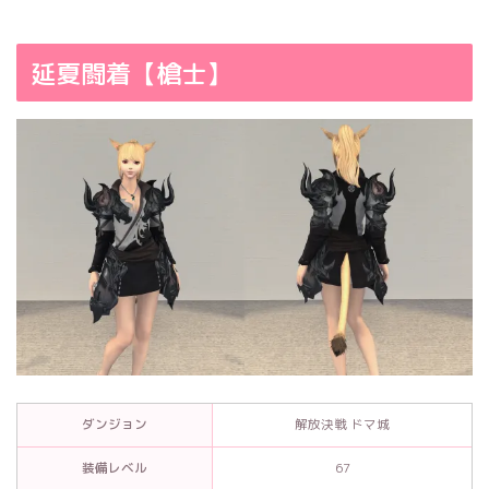
延夏闘着【槍士】
ダンジョン
解放決戦 ドマ城
装備レベル
67