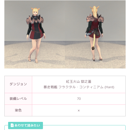
紅玉火山 獄之蓋
ダンジョン
暴走戦艦 フラクタル・コンティニアム (Hard)
装備レベル
70
染色
×