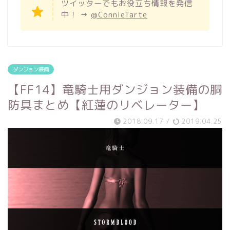
ツイッターでもお役立ち情報を発信
中！ →
@ConnieTarte
ダンジョン装備
【FF14】竜騎士用ダンジョン装備の胴
防具まとめ【紅蓮のリベレーター】
2018.09.17
/
2019.04.25