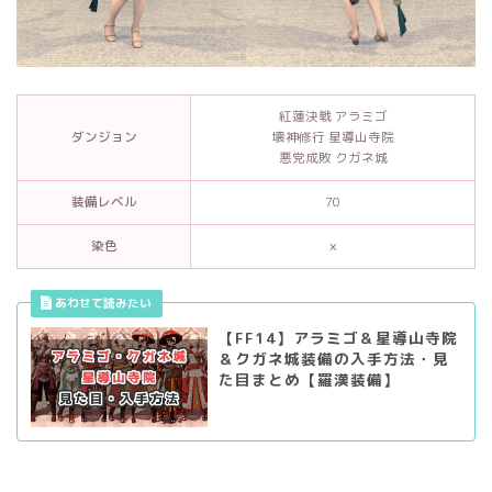
紅蓮決戦 アラミゴ
ダンジョン
壊神修行 星導山寺院
悪党成敗 クガネ城
装備レベル
70
染色
×
【FF14】アラミゴ＆星導山寺院
＆クガネ城装備の入手方法・見
た目まとめ【羅漢装備】