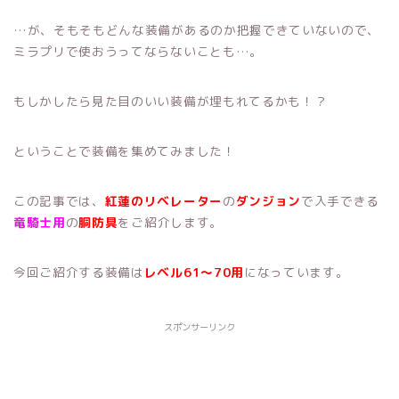
…が、そもそもどんな装備があるのか把握できていないので、
ミラプリで使おうってならないことも…。
もしかしたら見た目のいい装備が埋もれてるかも！？
ということで装備を集めてみました！
この記事では、
紅蓮のリベレーター
の
ダンジョン
で入手できる
竜騎士用
の
胴防具
をご紹介します。
今回ご紹介する装備は
レベル61～70用
になっています。
スポンサーリンク