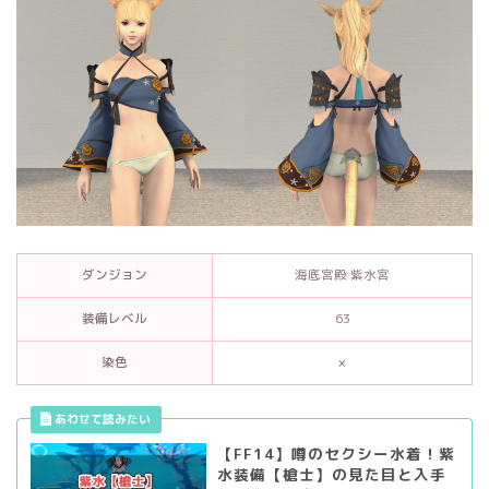
ダンジョン
海底宮殿 紫水宮
装備レベル
63
染色
×
【FF14】噂のセクシー水着！紫
水装備【槍士】の見た目と入手