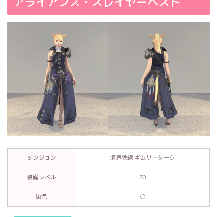
アライアンス・スレイヤーベスト
ダンジョン
境界戦線 ギムリトダーク
装備レベル
70
染色
○