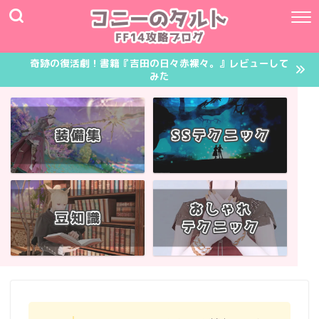
奇跡の復活劇！書籍『吉田の日々赤裸々。』レビューして
みた