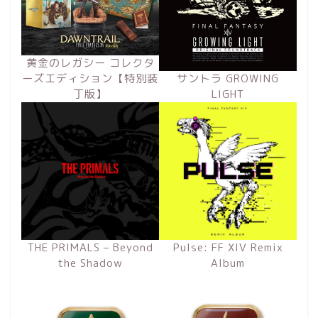
黄金のレガシー コレクタ
ーズエディション【特別装
サントラ GROWING
丁版】
LIGHT
THE PRIMALS – Beyond
Pulse: FF XIV Remix
the Shadow
Album