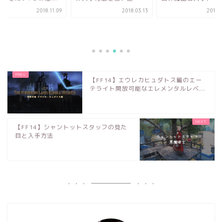
2018.11.09
2018.03.13
2019.
【FF14】エウレカヒュダトス編のエー
テライト開放可能なエレメンタルレベ...
【FF14】シャントットスタッフの見た
目と入手方法