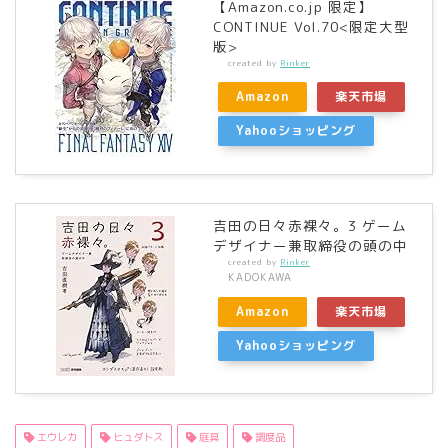
【Amazon.co.jp 限定】
CONTINUE Vol.70<限定大型
版>
created by
Rinker
Amazon
楽天市場
Yahooショッピング
吉田の日々赤裸々。3 ゲーム
デザイナー兼取締役の頭の中
created by
Rinker
KADOKAWA
Amazon
楽天市場
Yahooショッピング
エウレカ
ヒュダトス
庭具
調度品