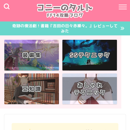
奇跡の復活劇！書籍『吉田の日々赤裸々。』レビューして
みた