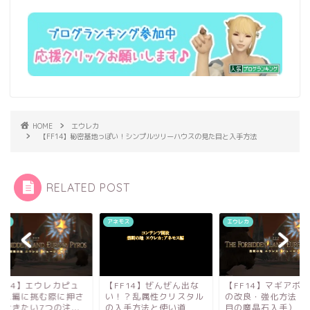
HOME
エウレカ
【FF14】秘密基地っぽい！シンプルツリーハウスの見た目と入手方法
RELATED POST
レカ
アネモス
エウレカ
FF14】エウレカピュ
【FF14】ぜんぜん出な
【FF14】マギアボ
ロス編に挑む際に押さ
い！？乱属性クリスタル
の改良・強化方法（
おきたい7つの注...
の入手方法と使い道
目の魔晶石入手）