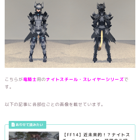
こちらが
竜騎士
用の
ナイトスチール・スレイヤー
シリーズ
で
す。
以下の記事に各部位ごとの画像を載せています。
【FF14】近未来的！？ナイトス