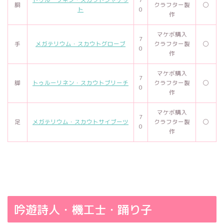
胴
クラフター製
◯
ト
0
作
マケボ購入
7
手
メガテリウム・スカウトグローブ
クラフター製
◯
0
作
マケボ購入
7
脚
トゥルーリネン・スカウトブリーチ
クラフター製
◯
0
作
マケボ購入
7
足
メガテリウム・スカウトサイブーツ
クラフター製
◯
0
作
吟遊詩人・機工士・踊り子