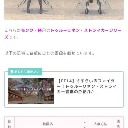
こちらが
モンク・侍
用の
トゥルーリネン・ストライカー
シリー
ズ
です。
以下の記事に各部位ごとの画像を載せています。
【FF14】さすらいのファイタ
ー！トゥルーリネン・ストライ
カー装備のご紹介♪
部
L
染
装備名
入手方法
位
v
色