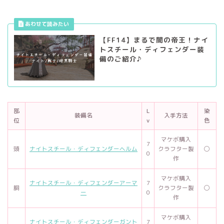
【FF14】まるで闇の帝王！ナイ
トスチール・ディフェンダー装
備のご紹介♪
部
L
染
装備名
入手方法
位
v
色
マケボ購入
7
頭
ナイトスチール・ディフェンダーヘルム
クラフター製
◯
0
作
マケボ購入
ナイトスチール・ディフェンダーアーマ
7
胴
クラフター製
◯
ー
0
作
マケボ購入
ナイトスチール・ディフェンダーガント
7