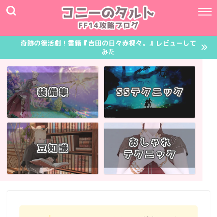
奇跡の復活劇！書籍『吉田の日々赤裸々。』レビューして
みた