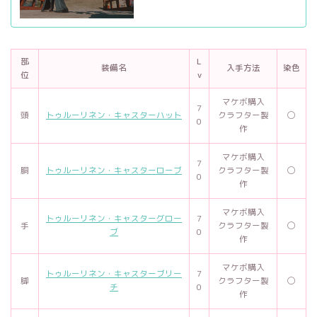
部
L
装備名
入手方法
染色
位
v
マケボ購入
7
頭
トゥルーリネン・キャスターハット
クラフター製
◯
0
作
マケボ購入
7
胴
トゥルーリネン・キャスターローブ
クラフター製
◯
0
作
マケボ購入
トゥルーリネン・キャスターグロー
7
手
クラフター製
◯
ブ
0
作
マケボ購入
トゥルーリネン・キャスターブリー
7
脚
クラフター製
◯
チ
0
作