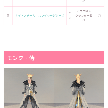
作
マケボ購入
7
足
ナイトスチール・スレイヤーグリーヴ
クラフター製
◯
0
作
モンク・侍