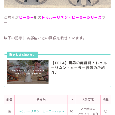
こちらが
ヒーラー
用の
トゥルーリネン・ヒーラー
シリーズ
で
す。
以下の記事に各部位ごとの画像を載せています。
【FF14】異界の魔術師！トゥル
ーリネン・ヒーラー装備のご紹
介♪
部位
装備名
Lv
入手方法
染色
マケボ購入
頭
トゥルーリネン・ヒーラーハット
70
◯
クラフター製作