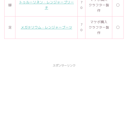
トゥルーリネン・レンジャーブリー
7
脚
クラフター製
◯
チ
0
作
マケボ購入
7
足
メガテリウム・レンジャーブーツ
クラフター製
◯
0
作
スポンサーリンク