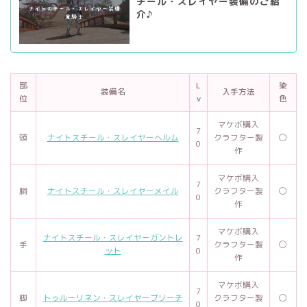
チール・スレイヤー装備のご紹
介♪
部
L
染
装備名
入手方法
位
v
色
マケボ購入
7
頭
ナイトスチール・スレイヤーヘルム
クラフター製
◯
0
作
マケボ購入
7
胴
ナイトスチール・スレイヤーメイル
クラフター製
◯
0
作
マケボ購入
ナイトスチール・スレイヤーガントレ
7
手
クラフター製
◯
ット
0
作
マケボ購入
7
脚
トゥルーリネン・スレイヤーブリーチ
クラフター製
◯
0