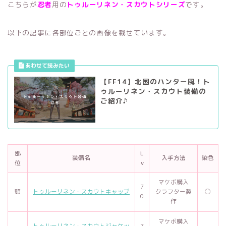
こちらが
忍者
用の
トゥルーリネン・スカウト
シリーズ
です。
以下の記事に各部位ごとの画像を載せています。
【FF14】北国のハンター風！ト
ゥルーリネン・スカウト装備の
ご紹介♪
部
L
装備名
入手方法
染色
位
v
マケボ購入
7
頭
トゥルーリネン・スカウトキャップ
クラフター製
◯
0
作
マケボ購入
トゥルーリネン・スカウトジャケッ
7