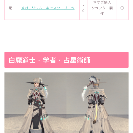
マケボ購入
7
足
メガテリウム・キャスターブーツ
クラフター製
◯
0
作
白魔道士・学者・占星術師