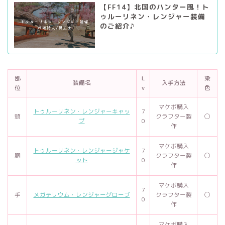
【FF14】北国のハンター風！ト
ゥルーリネン・レンジャー装備
のご紹介♪
部
L
染
装備名
入手方法
位
v
色
マケボ購入
トゥルーリネン・レンジャーキャッ
7
頭
クラフター製
◯
プ
0
作
マケボ購入
トゥルーリネン・レンジャージャケ
7
胴
クラフター製
◯
ット
0
作
マケボ購入
7
手
メガテリウム・レンジャーグローブ
クラフター製
◯
0
作
マケボ購入