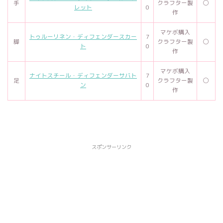
手
クラフター製
◯
レット
0
作
マケボ購入
トゥルーリネン・ディフェンダースカー
7
脚
クラフター製
◯
ト
0
作
マケボ購入
ナイトスチール・ディフェンダーサバト
7
足
クラフター製
◯
ン
0
作
スポンサーリンク