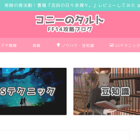
奇跡の復活劇！書籍『吉田の日々赤裸々。』レビューしてみた
ボズヤ戦線
装備
ノウハウ・豆知識
SSテクニッ