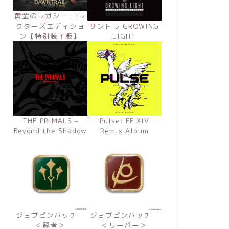
黄金のレガシー コレ
クターズエディショ
サントラ GROWING
ン【特別装丁版】
LIGHT
THE PRIMALS –
Pulse: FF XIV
Beyond the Shadow
Remix Album
ジョブピンバッチ
ジョブピンバッチ
＜賢者＞
＜リーパー＞