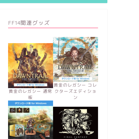
FF14関連グッズ
黄金のレガシー コレ
黄金のレガシー 通常
クターズエディショ
版
ン