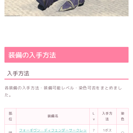
装備の入手方法
入手方法
各装備の入手方法・装備可能レベル・染色可否をまとめまし
た。
部
L
入手方
染
装備名
位
v
法
色
フォーギヴン・ディフェンダーサークレッ
7
1ボス