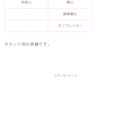
斧術士
戦士
–
暗黒騎士
–
ガンブレイカー
※タンク用の装備です。
スポンサーリンク