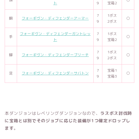
頭
○
ト
9
宝箱2
7
1ボス
胴
フォーギヴン・ディフェンダーアーマー
○
9
2ボス
フォーギヴン・ディフェンダーガントレッ
7
1ボス
手
○
ト
9
宝箱2
7
1ボス
脚
フォーギヴン・ディフェンダーブリーチ
○
9
2ボス
7
宝箱1
足
フォーギヴン・ディフェンダーサバトン
○
9
宝箱3
本ダンジョンはレベリングダンジョンなので
、
ラスボス討伐時
に宝箱とは別でそのジョブに応じた装備が1つ確定ドロップし
ます
。