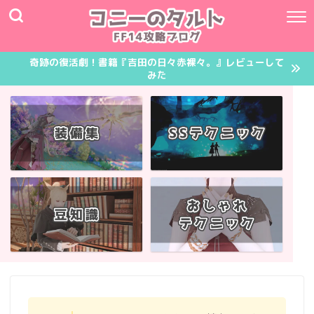
奇跡の復活劇！書籍『吉田の日々赤裸々。』レビューして
みた