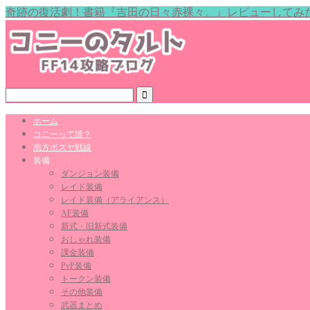
奇跡の復活劇！書籍『吉田の日々赤裸々。』レビューしてみ
ホーム
コニーって誰？
南方ボズヤ戦線
装備
ダンジョン装備
レイド装備
レイド装備（アライアンス）
AF装備
新式・旧新式装備
おしゃれ装備
課金装備
PvP装備
トークン装備
その他装備
武器まとめ