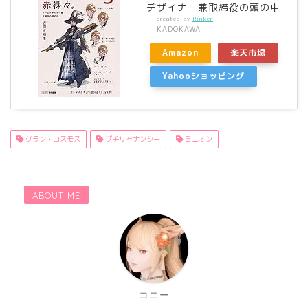
デザイナー兼取締役の頭の中
created by
Rinker
KADOKAWA
Amazon
楽天市場
Yahooショッピング
グラン・コスモス
プチリャナンシー
ミニオン
ABOUT ME
コニー