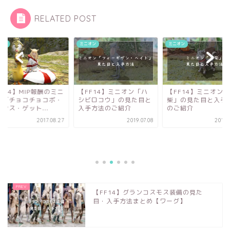
RELATED POST
オン
ミニオン
ミニオン
F14】MIP報酬のミニ
【FF14】ミニオン「ハ
【FF14】ミニオン
ン「チョコチョコボ・
シビロコウ」の見た目と
柴」の見た目と入手
ンス・ゲット...
入手方法のご紹介
のご紹介
2017.08.27
2019.07.08
2019.
【FF14】グランコスモス装備の見た
目・入手方法まとめ【ワーグ】