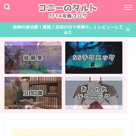
奇跡の復活劇！書籍『吉田の日々赤裸々。』レビューして
みた