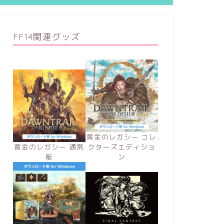
FF14関連グッズ
黄金のレガシー コレ
黄金のレガシー 通常
クターズエディショ
版
ン