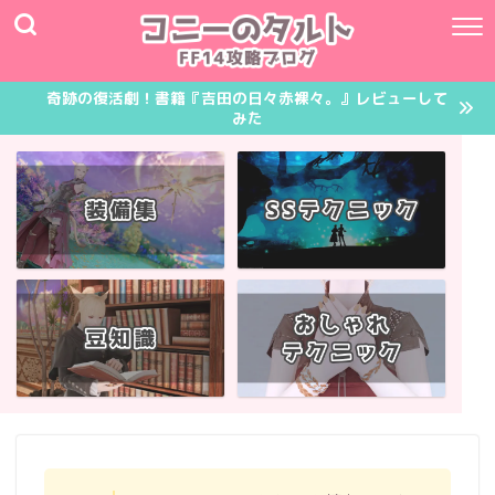
奇跡の復活劇！書籍『吉田の日々赤裸々。』レビューして
みた