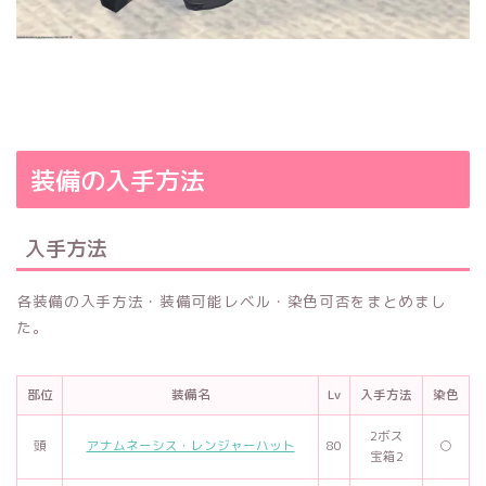
装備の入手方法
入手方法
各装備の入手方法・装備可能レベル・染色可否をまとめまし
た。
部位
装備名
Lv
入手方法
染色
2ボス
頭
アナムネーシス・レンジャーハット
80
○
宝箱2