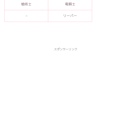
槍術士
竜騎士
–
リーパー
スポンサーリンク