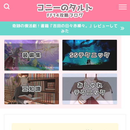
奇跡の復活劇！書籍『吉田の日々赤裸々。』レビューして
みた