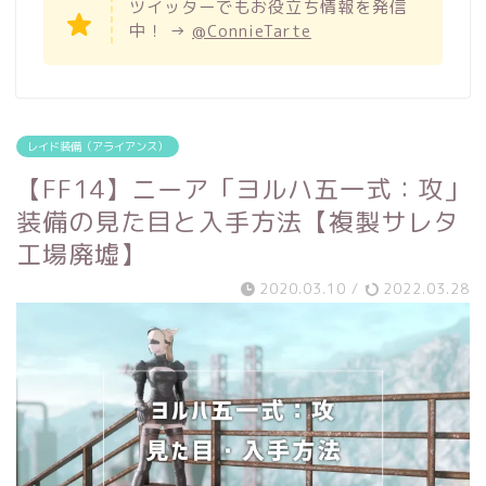
ツイッターでもお役立ち情報を発信
中！ →
@ConnieTarte
レイド装備（アライアンス）
【FF14】ニーア「ヨルハ五一式：攻」
装備の見た目と入手方法【複製サレタ
工場廃墟】
2020.03.10
/
2022.03.28