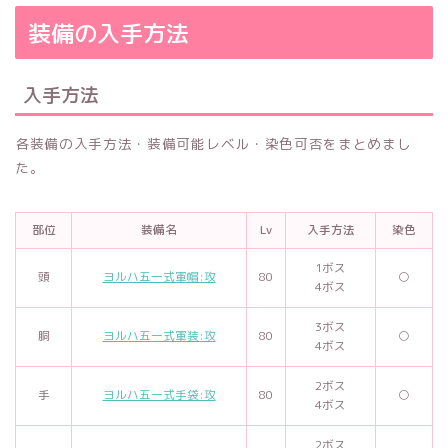
装備の入手方法
入手方法
各装備の入手方法・装備可能レベル・染色可否をまとめまし
た。
部位
装備名
Lv
入手方法
染色
1ボス
頭
ヨルハ五一式軍帽:攻
80
○
4ボス
3ボス
胴
ヨルハ五一式軍装:攻
80
○
4ボス
2ボス
手
ヨルハ五一式手袋:攻
80
○
4ボス
2ボス