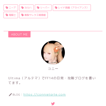
ニーア
ヨルハ
リーパー
レイド装備（アライアンス）
竜騎士
複製サレタ工場廃墟
ABOUT ME
コニー
Ultima（アルテマ）でFF14の日常・攻略ブログを書い
てます。
https://connietarte.com
BLOG：