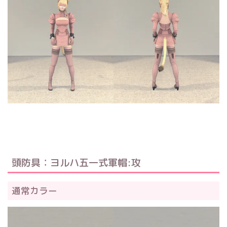
頭防具：ヨルハ五一式軍帽:攻
通常カラー