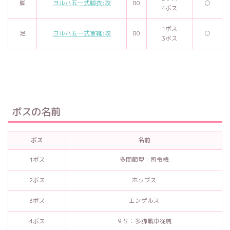
脚
ヨルハ五一式脚衣:攻
80
○
4ボス
1ボス
足
ヨルハ五一式軍靴:攻
80
○
3ボス
ボスの名前
ボス
名前
1ボス
多関節型：司令機
2ボス
ホッブス
3ボス
エンゲルス
4ボス
９Ｓ：多脚戦車従属