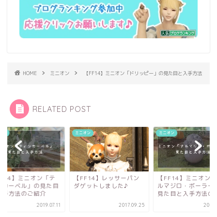
HOME
ミニオン
【FF14】ミニオン「ドリッピー」の見た目と入手方法
RELATED POST
オン
ミニオン
ミニオン
FF14】レッサーパン
【FF14】ミニオン「ア
ゲットしました♪
ルマジロ・ボーラー」の
見た目と入手方法のご...
2017.09.25
2019.07.08
【FF14】ミニオン