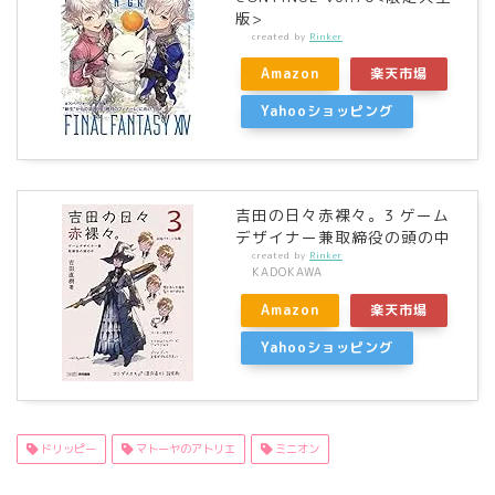
版>
created by
Rinker
Amazon
楽天市場
Yahooショッピング
吉田の日々赤裸々。3 ゲーム
デザイナー兼取締役の頭の中
created by
Rinker
KADOKAWA
Amazon
楽天市場
Yahooショッピング
ドリッピー
マトーヤのアトリエ
ミニオン