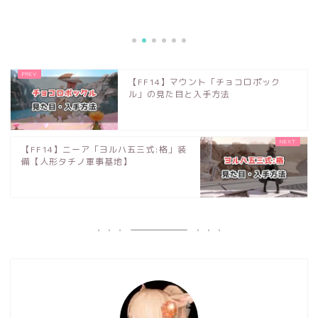
ォーギヴン・ヘイト
見た目と入手方法のご.
2019.
【FF14】マウント「チョコロポック
ル」の見た目と入手方法
【FF14】ニーア「ヨルハ五三式:格」装
備【人形タチノ軍事基地】