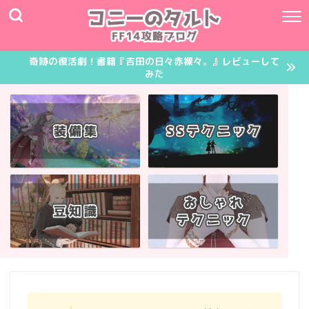
奇跡の復活劇！書籍『吉田の日々赤裸々。』レビューして
みた