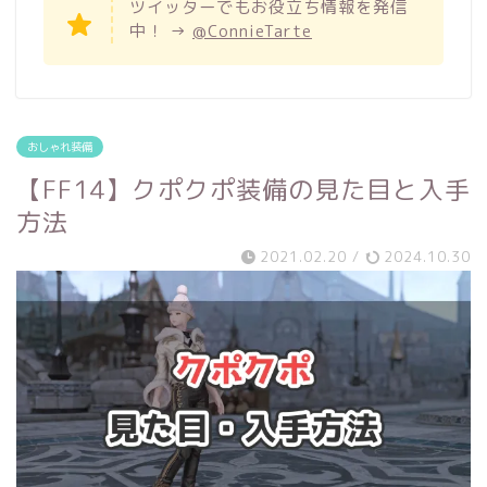
ツイッターでもお役立ち情報を発信
中！ →
@ConnieTarte
おしゃれ装備
【FF14】クポクポ装備の見た目と入手
方法
2021.02.20
/
2024.10.30