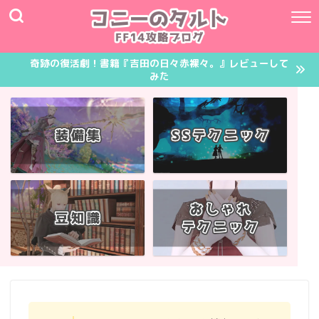
奇跡の復活劇！書籍『吉田の日々赤裸々。』レビューして
みた