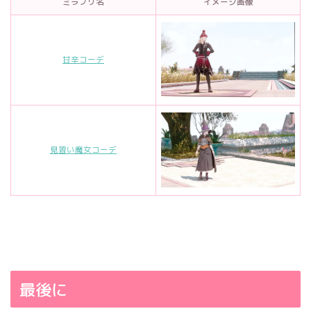
ミラプリ名
イメージ画像
甘辛コーデ
見習い魔女コーデ
最後に