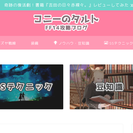
奇跡の復活劇！書籍『吉田の日々赤裸々。』レビューしてみた
ボズヤ戦線
装備
ノウハウ・豆知識
SSテクニッ