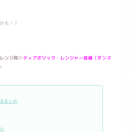
かも！？
レンジ用
の
ディアボリック・レンジャー装備（ダンス
。
法まとめ
ら