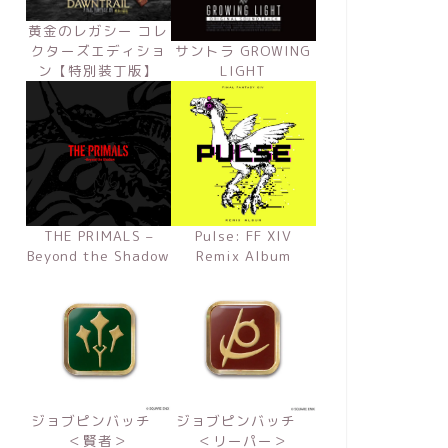
黄金のレガシー コレ
クターズエディショ
サントラ GROWING
ン【特別装丁版】
LIGHT
THE PRIMALS –
Pulse: FF XIV
Beyond the Shadow
Remix Album
ジョブピンバッチ
ジョブピンバッチ
＜賢者＞
＜リーパー＞