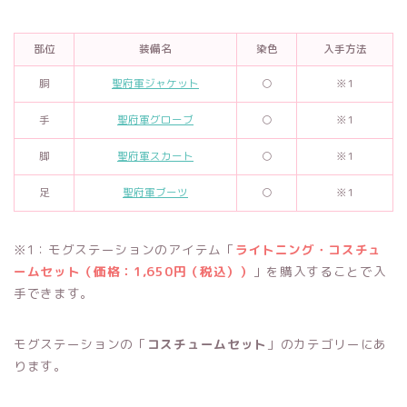
部位
装備名
染色
入手方法
胴
聖府軍ジャケット
○
※1
手
聖府軍グローブ
○
※1
脚
聖府軍スカート
○
※1
足
聖府軍ブーツ
○
※1
※1：モグステーションのアイテム「
ライトニング・コスチュ
ームセット（価格：1,650円（税込））
」を購入することで入
手できます。
モグステーションの「
コスチュームセット
」のカテゴリーにあ
ります。