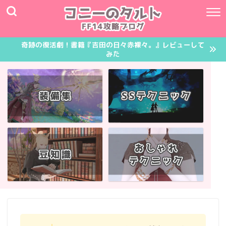
奇跡の復活劇！書籍『吉田の日々赤裸々。』レビューして
みた