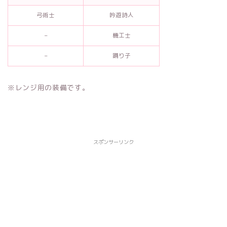
弓術士
吟遊詩人
–
機工士
–
踊り子
※レンジ用の装備です。
スポンサーリンク