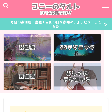
奇跡の復活劇！書籍『吉田の日々赤裸々。』レビューして
みた