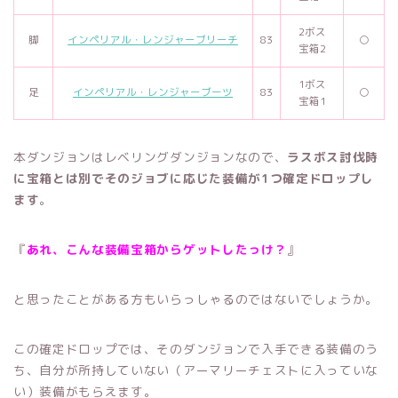
2ボス
脚
インペリアル・レンジャーブリーチ
83
○
宝箱2
1ボス
足
インペリアル・レンジャーブーツ
83
○
宝箱1
本ダンジョンはレベリングダンジョンなので
、
ラスボス討伐時
に宝箱とは別でそのジョブに応じた装備が1つ確定ドロップし
ます
。
『
あれ、こんな装備宝箱からゲットしたっけ？
』
と思ったことがある方もいらっしゃるのではないでしょうか。
この確定ドロップでは、そのダンジョンで入手できる装備のう
ち、自分が所持していない（アーマリーチェストに入っていな
い）装備がもらえます。