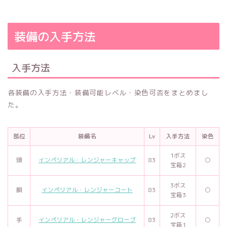
装備の入手方法
入手方法
各装備の入手方法・装備可能レベル・染色可否をまとめまし
た。
部位
装備名
Lv
入手方法
染色
1ボス
頭
インペリアル・レンジャーキャップ
83
○
宝箱2
3ボス
胴
インペリアル・レンジャーコート
83
○
宝箱3
2ボス
手
インペリアル・レンジャーグローブ
83
○
宝箱1