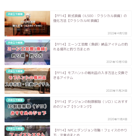
お役立ち情報
【FF14】新式装備（IL580：クラシカル装備）の
強化方法【クラシカルRE装備】
2022年4月12日
お役立ち情報
【FF14】ミーン工芸館（漁師）納品アイテムの釣
れる場所と釣り方まとめ
2021年10月10日
お役立ち情報
【FF14】モブハントの戦利品の入手方法と交換で
きるアイテム
2020年11月24日
お役立ち情報
【FF14】ダンジョンの制限解除（ソロ）におすす
めのジョブ【ランキング】
2020年11月4日
お役立ち情報
【FF14】NPCとダンジョン攻略！フェイスのやり
方・注意点まとめ