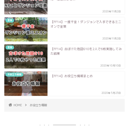
2020年11月2日
金策
【FF14】一攫千金！ダンジョンで入手できるミニ
オンで金策
2020年11月2日
金策
【FF14】古ぼけた地図G10を2人で6枚実施してみ
た結果
2020年10月10日
お役立ち情報
【FF14】お役立ち情報まとめ
2020年5月23日
HOME
お役立ち情報