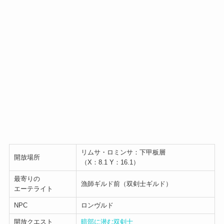
リムサ・ロミンサ：下甲板層
開放場所
（X：8.1 Y：16.1）
最寄りの
漁師ギルド前（双剣士ギルド）
エーテライト
NPC
ロンヴルド
開放クエスト
暗部に潜む双剣士