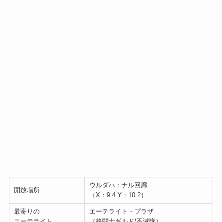
ウルダハ：ナル回廊
開放場所
（X：9.4 Y：10.2）
最寄りの
エーテライト・プラザ
エーテライト
（格闘士ギルド/不滅隊）