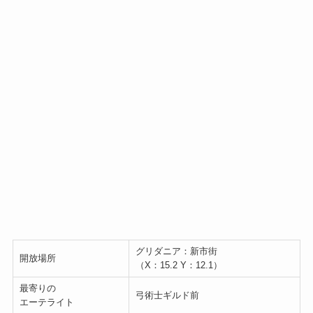
グリダニア：新市街
開放場所
（X：15.2 Y：12.1）
最寄りの
弓術士ギルド前
エーテライト