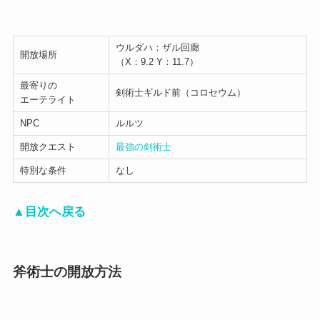
ウルダハ：ザル回廊
開放場所
（X：9.2 Y：11.7）
最寄りの
剣術士ギルド前（コロセウム）
エーテライト
NPC
ルルツ
開放クエスト
最強の剣術士
特別な条件
なし
▲目次へ戻る
斧術士の開放方法