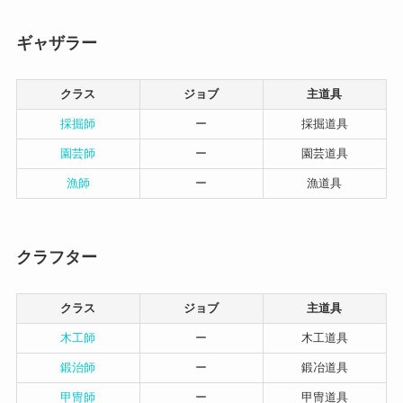
ギャザラー
クラス
ジョブ
主道具
採掘師
ー
採掘道具
園芸師
ー
園芸道具
漁師
ー
漁道具
クラフター
クラス
ジョブ
主道具
木工師
ー
木工道具
鍛治師
ー
鍛冶道具
甲冑師
ー
甲冑道具