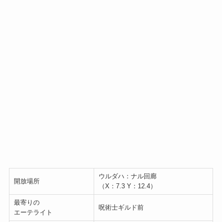
ウルダハ：ナル回廊
開放場所
（X：7.3 Y：12.4）
最寄りの
呪術士ギルド前
エーテライト