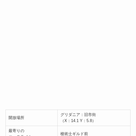
グリダニア：旧市街
開放場所
（X：14.1 Y：5.8）
最寄りの
槍術士ギルド前