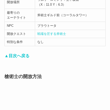
開放場所
（X：11.0 Y：6.3）
最寄りの
斧術士ギルド前（コーラルタワー）
エーテライト
NPC
ブラウトータ
開放クエスト
戦場を圧する斧術士
特別な条件
なし
▲目次へ戻る
槍術士の開放方法