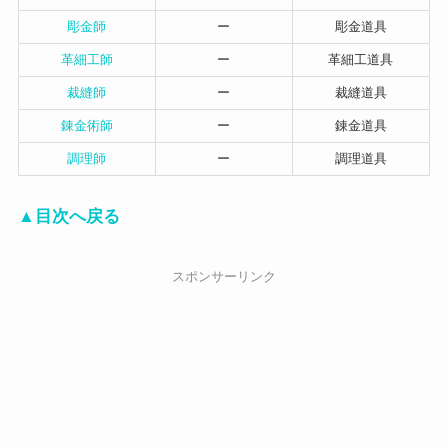
彫金師
ー
彫金道具
革細工師
ー
革細工道具
裁縫師
ー
裁縫道具
錬金術師
ー
錬金道具
調理師
ー
調理道具
▲目次へ戻る
スポンサーリンク