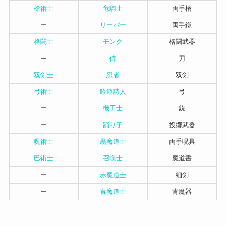
槍術士
竜騎士
両手槍
ー
リーパー
両手鎌
格闘士
モンク
格闘武器
ー
侍
刀
双剣士
忍者
双剣
弓術士
吟遊詩人
弓
ー
機工士
銃
ー
踊り子
投擲武器
呪術士
黒魔道士
両手呪具
巴術士
召喚士
魔道書
ー
赤魔道士
細剣
ー
青魔道士
青魔器