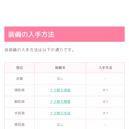
装備の入手方法
各装備の入手方法は以下の通りです。
部位
装備名
入手方法
武器
なし
–
頭防具
ナタ殿方宿星
※1
胴防具
ナタ殿方闘着
※1
手防具
ナタ殿方手袋
※1
帯防具
なし
–