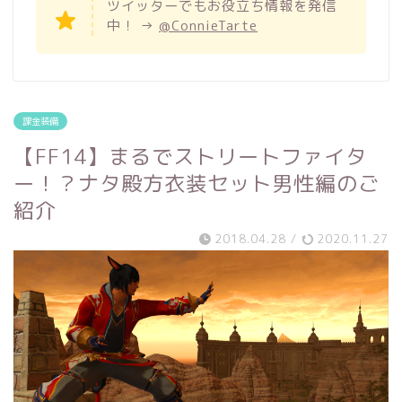
ツイッターでもお役立ち情報を発信
中！ →
@ConnieTarte
課金装備
【FF14】まるでストリートファイタ
ー！？ナタ殿方衣装セット男性編のご
紹介
2018.04.28
/
2020.11.27