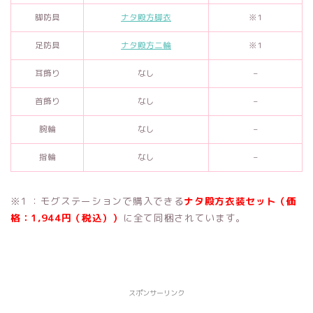
脚防具
ナタ殿方脚衣
※1
足防具
ナタ殿方二輪
※1
耳飾り
なし
–
首飾り
なし
–
腕輪
なし
–
指輪
なし
–
※1 ：モグステーションで購入できる
ナタ殿方衣装セット（価
格：1,944円（税込））
に全て同梱されています。
スポンサーリンク