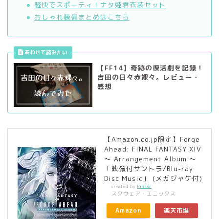
軽快でスポーティ！ナタ姫君衣装セット
おしゃれ装備まとめはこちら
【FF14】奇跡の復活劇を記録！
吉田の日々赤裸々。レビュー・
感想
【Amazon.co.jp限定】Forge
Ahead: FINAL FANTASY XIV
～ Arrangement Album ～
「映像付サントラ/Blu-ray
Disc Music」 (メガジャケ付)
created by
Rinker
スクウェア・エニックス
Amazon
楽天市場