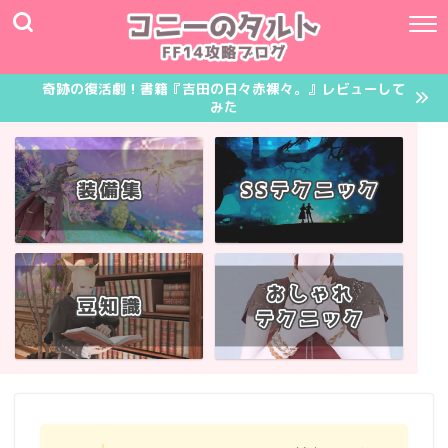
奇跡の復活劇！書籍『吉田の日々赤裸々。』レビューして
みた