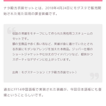
ナタ殿方衣装セットとは、2018年4月24日にモグステで販売開
始された見た目用の課金装備です。
伝説の英雄をモチーフにして作られた男性用コスチュームの
セットです。
額の宝飾品や赤く長い布など、英雄が身に着けていたとされ
る衣装にモダンなアレンジを加えた本商品。ジッパー仕様の
ショートジャケットや七分丈のワイドパンツなど、軽快かつ
スポーティなデザインに仕上がっています。
出典：モグステーション（ナタ殿方衣装セット）
過去にFF14中国語版で実装された装備が、今回日本語版にも登
場ということらしいです。