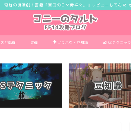
奇跡の復活劇！書籍『吉田の日々赤裸々。』レビューしてみた
ボズヤ戦線
装備
ノウハウ・豆知識
SSテクニッ