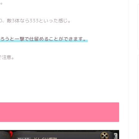
0。
0、敵3体なら333といった感じ。
だろうと一撃で仕留めることができます。
で注意。