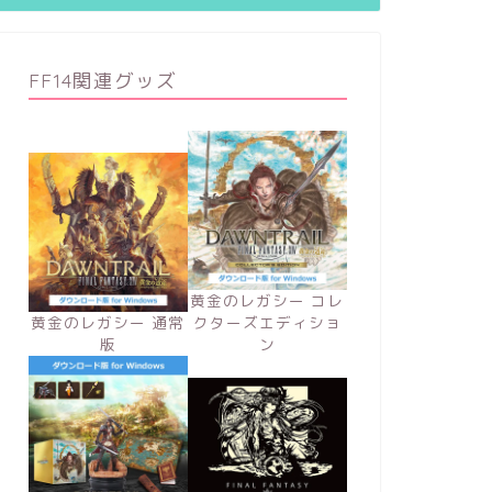
FF14関連グッズ
黄金のレガシー コレ
黄金のレガシー 通常
クターズエディショ
版
ン