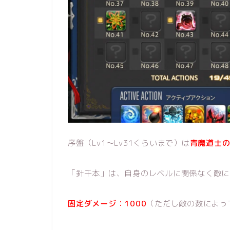
序盤（Lv1～Lv31くらいまで）は
青魔道士
「針千本」は、自身のレベルに関係なく敵に
固定ダメージ：1000
（ただし敵の数によっ