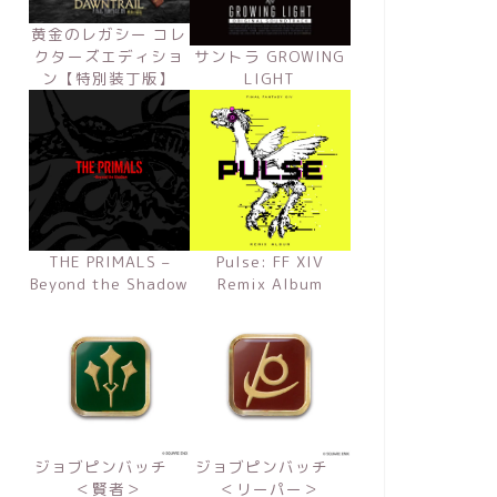
黄金のレガシー コレ
クターズエディショ
サントラ GROWING
ン【特別装丁版】
LIGHT
THE PRIMALS –
Pulse: FF XIV
Beyond the Shadow
Remix Album
ジョブピンバッチ
ジョブピンバッチ
＜賢者＞
＜リーパー＞