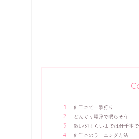
C
針千本で一撃狩り
どんぐり爆弾で眠らそう
敵Lv31くらいまでは針千本
針千本のラーニング方法