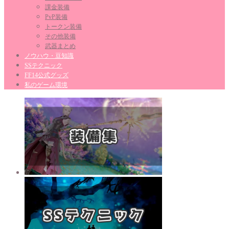
課金装備
PvP装備
トークン装備
その他装備
武器まとめ
ノウハウ・豆知識
SSテクニック
FF14公式グッズ
私のゲーム環境