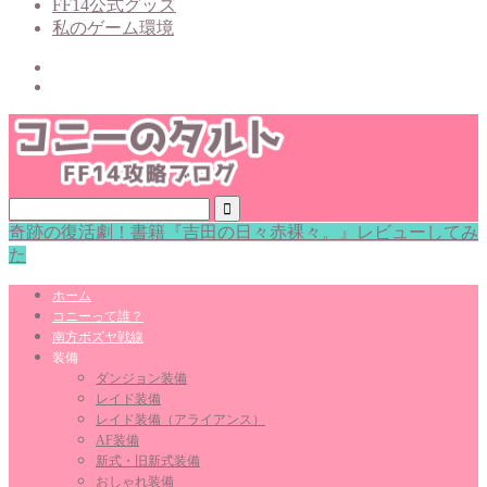
FF14公式グッズ
私のゲーム環境
奇跡の復活劇！書籍『吉田の日々赤裸々。』レビューしてみ
た
ホーム
コニーって誰？
南方ボズヤ戦線
装備
ダンジョン装備
レイド装備
レイド装備（アライアンス）
AF装備
新式・旧新式装備
おしゃれ装備