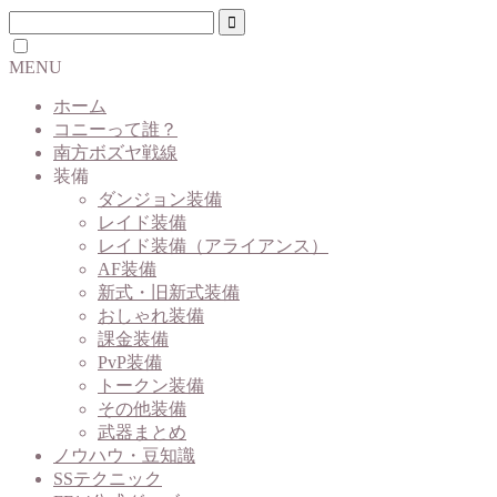
MENU
ホーム
コニーって誰？
南方ボズヤ戦線
装備
ダンジョン装備
レイド装備
レイド装備（アライアンス）
AF装備
新式・旧新式装備
おしゃれ装備
課金装備
PvP装備
トークン装備
その他装備
武器まとめ
ノウハウ・豆知識
SSテクニック