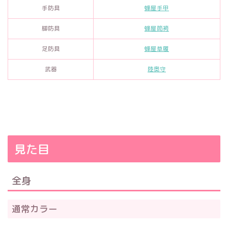
手防具
蜂屋手甲
脚防具
蜂屋筒袴
足防具
蜂屋草履
武器
陸奥守
見た目
全身
通常カラー