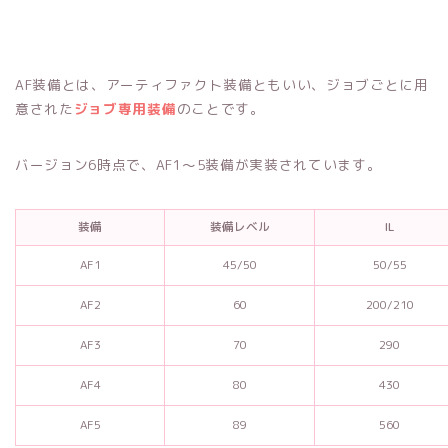
AF装備とは、アーティファクト装備ともいい、ジョブごとに用
意された
ジョブ専用装備
のことです。
バージョン6時点で、AF1〜5装備が実装されています。
装備
装備レベル
IL
AF1
45/50
50/55
AF2
60
200/210
AF3
70
290
AF4
80
430
AF5
89
560