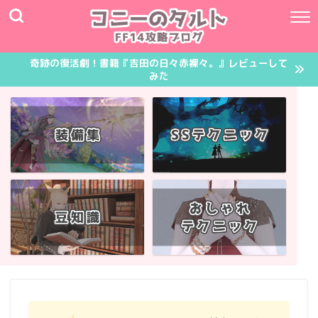
奇跡の復活劇！書籍『吉田の日々赤裸々。』レビューして
みた