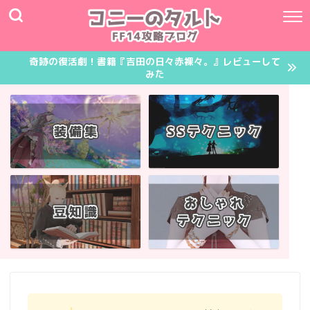
奇跡の復活劇！書籍『吉田の日々赤裸々。』レビューして
みた