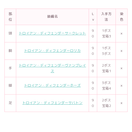
部
L
入手方
染
装備名
位
v
法
色
9
1ボス
頭
トロイアン・ディフェンダーサークレット
×
0
宝箱3
9
1ボス
胴
トロイアン・ディフェンダーロリカ
×
0
3ボス
トロイアン・ディフェンダーヴァンブレイ
9
2ボス
手
×
ス
0
宝箱1
9
3ボス
脚
トロイアン・ディフェンダーホーズ
×
0
宝箱4
9
2ボス
足
トロイアン・ディフェンダーサバトン
×
0
宝箱2