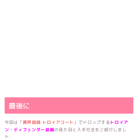
最後に
今回は「
異界孤城 トロイアコート
」でドロップする
トロイア
ン・ディフェンダー装備
の見た目と入手方法をご紹介しまし
た。