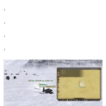
↓
↓
↓
↓