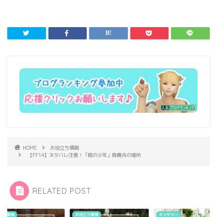
HOME
お役立ち情報
【FF14】ネタバレ注意！「暁の少年」負傷兵の場所
RELATED POST
立ち情報
お役立ち情報
ギャザラー