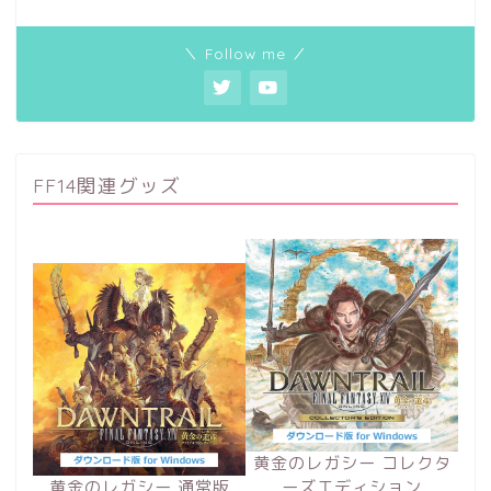
＼ Follow me ／
FF14関連グッズ
黄金のレガシー コレクタ
黄金のレガシー 通常版
ーズエディション