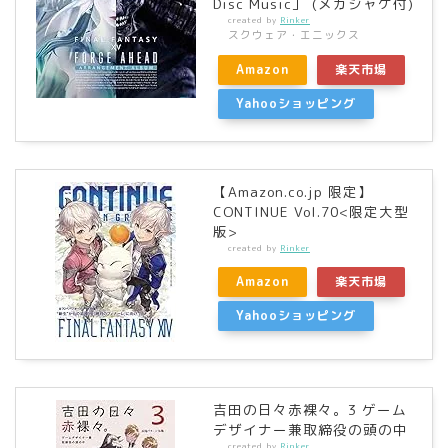
Disc Music」 (メガジャケ付)
created by
Rinker
スクウェア・エニックス
Amazon
楽天市場
Yahooショッピング
【Amazon.co.jp 限定】
CONTINUE Vol.70<限定大型
版>
created by
Rinker
Amazon
楽天市場
Yahooショッピング
吉田の日々赤裸々。3 ゲーム
デザイナー兼取締役の頭の中
created by
Rinker