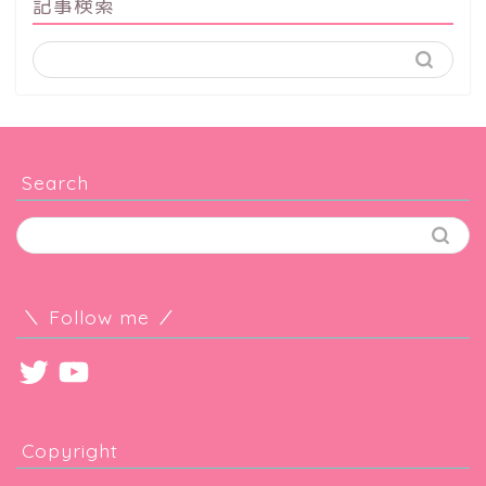
記事検索
Search
＼ Follow me ／
Twitter
YouTube
Copyright