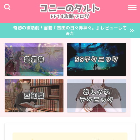
奇跡の復活劇！書籍『吉田の日々赤裸々。』レビューして
みた