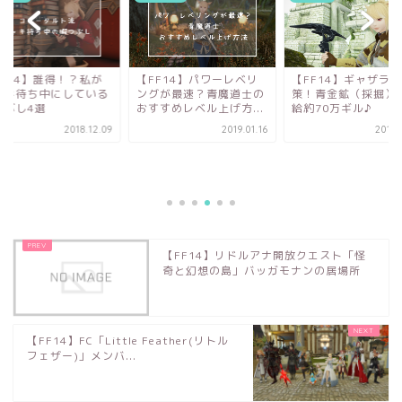
FF14】誰得！？私が
【FF14】パワーレベリ
【FF14】ギャザラ
ャキ待ち中にしている
ングが最速？青魔道士の
策！青金鉱（採掘）
つぶし4選
おすすめレベル上げ方...
給約70万ギル♪
2018.12.09
2019.01.16
2018.
【FF14】リドルアナ開放クエスト「怪
奇と幻想の島」バッガモナンの居場所
【FF14】FC「Little Feather(リトル
フェザー)」メンバ...