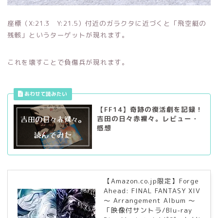
座標（X:21.3 Y:21.5）付近のガラクタに近づくと「飛空艇の
残骸」というターゲットが現れます。
これを壊すことで負傷兵が現れます。
【FF14】奇跡の復活劇を記録！
吉田の日々赤裸々。レビュー・
感想
【Amazon.co.jp限定】Forge
Ahead: FINAL FANTASY XIV
～ Arrangement Album ～
「映像付サントラ/Blu-ray