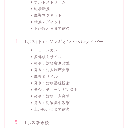
ボルトストリーム
磁場転換
魔導マグネット
転換マグネット
下が終わるまで耐久
1ボス(下)：IVレギオン・ヘルダイバー
チェーンガン
多弾頭ミサイル
発令：対物突進攻撃
発令：対人制圧突撃
魔導ミサイル
発令：対物熱線照射
発令：チェーンガン斉射
発令：対物一斉突撃
発令：対物集中攻撃
上が終わるまで耐久
1ボス撃破後