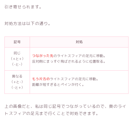
引き寄せられます。
対処方法は以下の通り。
記号
対処
同じ
つながった先
のライトスフィアの足元に移動。
（+と+）
反対側にまっすぐ飛ばされるように位置取る。
（-と-）
異なる
もう片方の
ライトスフィアの足元に移動。
（+と-）
距離が短すぎるとペインが付く。
（-と+）
上の画像だと、私は同じ記号でつながっているので、奥のライ
トスフィアの足元まで行くことで対処できます。