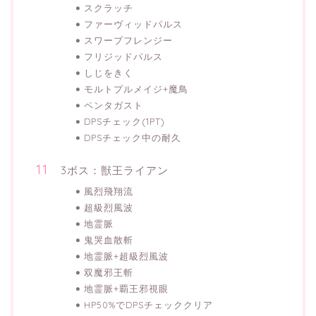
スクラッチ
ファーヴィッドパルス
スワープフレンジー
フリジッドパルス
しじをきく
モルトプルメイジ+魔鳥
ペンタガスト
DPSチェック(1PT)
DPSチェック中の耐久
3ボス：獣王ライアン
風烈飛翔流
超級烈風波
地霊脈
鬼哭血散斬
地霊脈+超級烈風波
双魔邪王斬
地霊脈+覇王邪視眼
HP50%でDPSチェッククリア