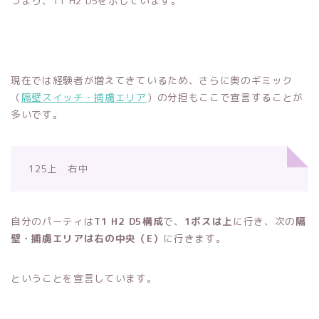
つまり、T1 H2 D5を示しています。
現在では経験者が増えてきているため、さらに奥のギミック
（
隔壁スイッチ・捕虜エリア
）の分担もここで宣言することが
多いです。
125上 右中
自分のパーティは
T1 H2 D5構成
で、
1ボスは上
に行き、次の
隔
壁・捕虜エリアは右の中央（E）
に行きます。
ということを宣言しています。