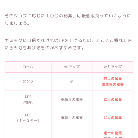
そのジョブに応じた「○○の秘薬」は最低限持っていくように
しましょう。
ギミックに自信がなければHPを上げるもの、そこそこ慣れてき
たら火力をあげるものがおすすめです。
ロール
HPアップ
火力アップ
闘士の秘薬
タンク
※
吸血鬼の秘薬
DPS
重騎兵の秘薬
武人の秘薬
（物理）
DPS
魔戦士の秘薬
武人の秘薬
（キャスター）
術士の秘薬