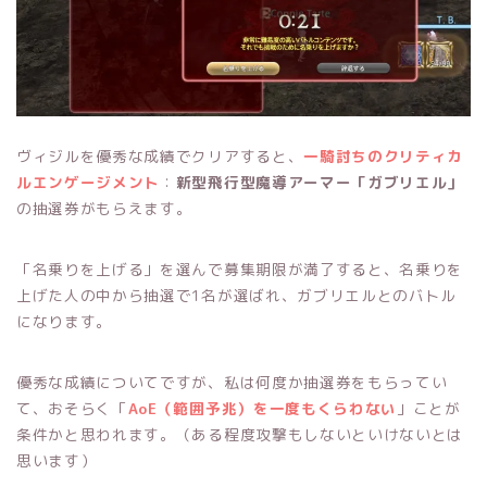
ヴィジルを優秀な成績でクリアすると、
一騎討ちのクリティカ
ルエンゲージメント
：
新型飛行型魔導アーマー「ガブリエル」
の抽選券がもらえます。
「名乗りを上げる」を選んで募集期限が満了すると、名乗りを
上げた人の中から抽選で1名が選ばれ、ガブリエルとのバトル
になります。
優秀な成績についてですが、私は何度か抽選券をもらってい
て、おそらく「
AoE（範囲予兆）を一度もくらわない
」ことが
条件かと思われます。（ある程度攻撃もしないといけないとは
思います）