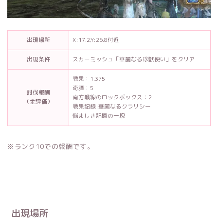
出現場所
X:17.2,Y:26.8付近
出現条件
スカーミッシュ「華麗なる珍獣使い」をクリア
戦果：1,375
奇譚：5
討伐報酬
南方戦線のロックボックス：2
（金評価）
戦果記録:華麗なるクラリシー
悩ましき記憶の一塊
※ランク10での報酬です。
出現場所