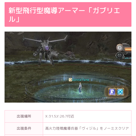
新型飛行型魔導アーマー「ガブリエ
ル」
出現場所
X:31.5,Y:26.7付近
出現条件
高火力陸戦魔導兵器「ヴィジル」をノーミスクリア