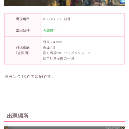
出現場所
X:22.0,Y:28.5付近
出現条件
★調査中
戦果：4,000
討伐報酬
奇譚：5
（金評価）
南方戦線のロックボックス：2
悩ましき記憶の一塊
※ランク13での報酬です。
出現場所