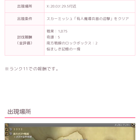
出現場所
X:28.0,Y:29.5付近
出現条件
スカーミッシュ「有人魔導兵器の迎撃」をクリア
戦果：1,875
討伐報酬
奇譚：5
（金評価）
南方戦線のロックボックス：2
悩ましき記憶の一塊
※ランク11での報酬です。
出現場所